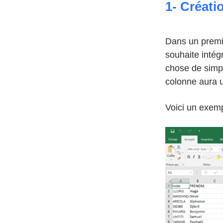
1- Créati
Dans un premie
souhaite intég
chose de simp
colonne aura u
Voici un exemp