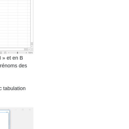
 » et en B
 prénoms des
c tabulation