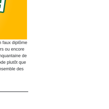
n faux diplôme
rs ou encore
inquantaine de
ode plutôt que
’ensemble des