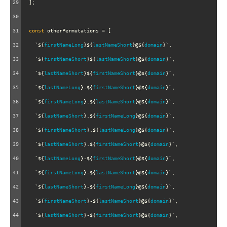
29
  ];
30
31
const
otherPermutations
=
 [
32
`${
firstNameLong
}${
lastNameShort
}@${
domain
}`
,
33
`${
firstNameShort
}${
lastNameShort
}@${
domain
}`
,
34
`${
lastNameShort
}${
firstNameShort
}@${
domain
}`
,
35
`${
lastNameLong
}.${
firstNameShort
}@${
domain
}`
,
36
`${
firstNameLong
}.${
lastNameShort
}@${
domain
}`
,
37
`${
lastNameShort
}.${
firstNameLong
}@${
domain
}`
,
38
`${
firstNameShort
}.${
lastNameLong
}@${
domain
}`
,
39
`${
lastNameShort
}.${
firstNameShort
}@${
domain
}`
,
40
`${
lastNameLong
}-${
firstNameShort
}@${
domain
}`
,
41
`${
firstNameLong
}-${
lastNameShort
}@${
domain
}`
,
42
`${
lastNameShort
}-${
firstNameLong
}@${
domain
}`
,
43
`${
firstNameShort
}-${
lastNameShort
}@${
domain
}`
,
44
`${
lastNameShort
}-${
firstNameShort
}@${
domain
}`
,