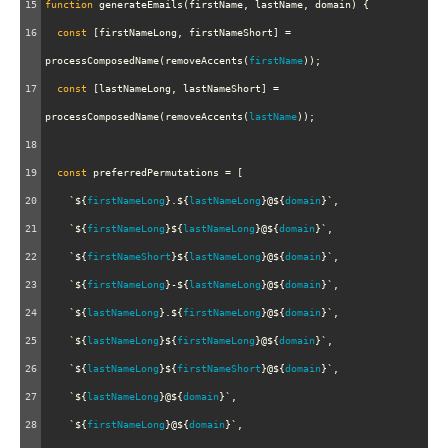
15
function
generateEmails
(
firstName
, 
lastName
, 
domain
) {
16
const
 [
firstNameLong
, 
firstNameShort
] 
=
processComposedName
(
removeAccents
(
firstName
));
17
const
 [
lastNameLong
, 
lastNameShort
] 
=
processComposedName
(
removeAccents
(
lastName
));
18
19
const
preferredPermutations
=
 [
20
`${
firstNameLong
}.${
lastNameLong
}@${
domain
}`
,
21
`${
firstNameLong
}${
lastNameLong
}@${
domain
}`
,
22
`${
firstNameShort
}${
lastNameLong
}@${
domain
}`
,
23
`${
firstNameLong
}-${
lastNameLong
}@${
domain
}`
,
24
`${
lastNameLong
}.${
firstNameLong
}@${
domain
}`
,
25
`${
lastNameLong
}${
firstNameLong
}@${
domain
}`
,
26
`${
lastNameLong
}${
firstNameShort
}@${
domain
}`
,
27
`${
lastNameLong
}@${
domain
}`
,
28
`${
firstNameLong
}@${
domain
}`
,