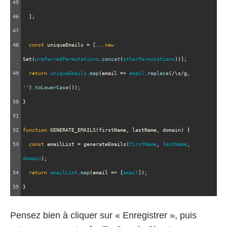
45
46
  ];
47
48
const
uniqueEmails
=
 [
...
new
Set
(
preferredPermutations
.
concat
(
otherPermutations
))];
49
return
uniqueEmails
.
map
(
email
=>
email
.
replace
(
/\s/g
, 
''
).
toLowerCase
());
50
}
51
52
function
GENERATE_EMAILS
(
firstName
, 
lastName
, 
domain
) {
53
const
emailList
=
generateEmails
(
firstName
, 
lastName
, 
domain
);
54
return
emailList
.
map
(
email
=>
 [
email
]);
55
}
Pensez bien à cliquer sur « Enregistrer », puis