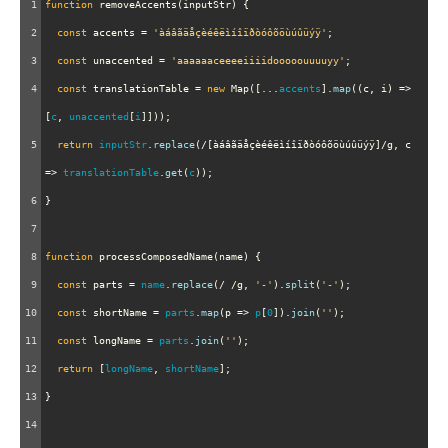
1
function
removeAccents
(
inputStr
) {
2
const
accents
=
'àáâãäåçèéêëìíîïðòóôõöùúûüýÿ'
;
3
const
unaccented
=
'aaaaaaceeeeiiiidooooouuuuyy'
;
4
const
translationTable
=
new
Map
([
...
accents
].
map
((
c
, 
i
) 
=>
[
c
, 
unaccented
[
i
]]));
5
return
inputStr
.
replace
(
/[àáâãäåçèéêëìíîïðòóôõöùúûüýÿ]/g
, 
c
=>
translationTable
.
get
(
c
));
6
}
7
8
function
processComposedName
(
name
) {
9
const
parts
=
name
.
replace
(
/ /g
, 
'-'
).
split
(
'-'
);
10
const
shortName
=
parts
.
map
(
p
=>
p
[
0
]).
join
(
''
);
11
const
longName
=
parts
.
join
(
''
);
12
return
 [
longName
, 
shortName
];
13
}
14