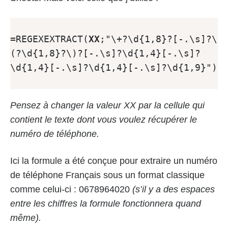
=REGEXEXTRACT(
XX
;"\+?\d{1,8}?[-.\s]?\
(?\d{1,8}?\)?[-.\s]?\d{1,4}[-.\s]?
\d{1,4}[-.\s]?\d{1,4}[-.\s]?\d{1,9}")

Pensez à changer la valeur XX par la cellule qui
contient le texte dont vous voulez récupérer le
numéro de téléphone.
Ici la formule a été conçue pour extraire un numéro
de téléphone Français sous un format classique
comme celui-ci : 0678964020
(s’il y a des espaces
entre les chiffres la formule fonctionnera quand
même).