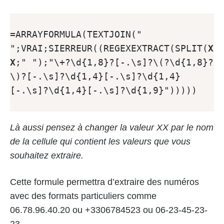
=ARRAYFORMULA(TEXTJOIN(" 
";VRAI;SIERREUR((REGEXEXTRACT(SPLIT(
X
X
;" ");"\+?\d{1,8}?[-.\s]?\(?\d{1,8}?
\)?[-.\s]?\d{1,4}[-.\s]?\d{1,4}
[-.\s]?\d{1,4}[-.\s]?\d{1,9}")))))

Là aussi pensez à changer la valeur XX par le nom
de la cellule qui contient les valeurs que vous
souhaitez extraire.
Cette formule permettra d’extraire des numéros
avec des formats particuliers comme
06.78.96.40.20 ou +3306784523 ou 06-23-45-23-
23