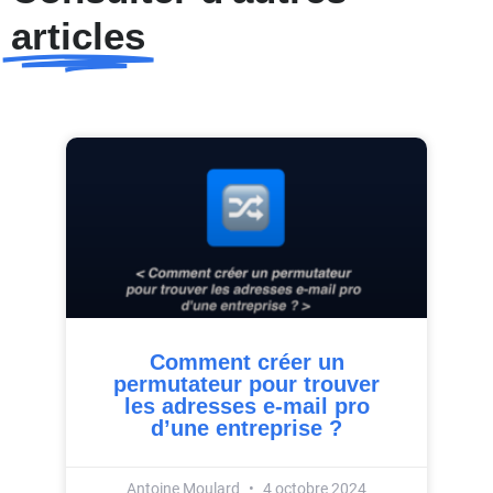
articles
Comment créer un
permutateur pour trouver
les adresses e-mail pro
d’une entreprise ?
Antoine Moulard
4 octobre 2024