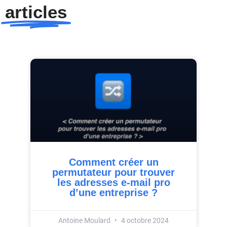
articles
Comment créer un
permutateur pour trouver
les adresses e-mail pro
d’une entreprise ?
Antoine Moulard
4 octobre 2024